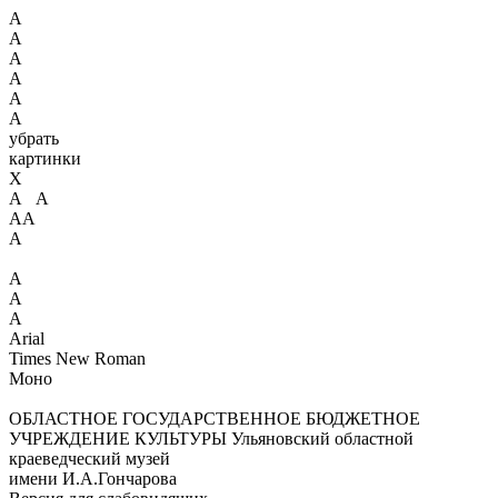
А
А
А
А
А
А
убрать
картинки
X
А А
АА
А
А
А
А
Arial
Times New Roman
Моно
ОБЛАСТНОЕ ГОСУДАРСТВЕННОЕ БЮДЖЕТНОЕ
УЧРЕЖДЕНИЕ КУЛЬТУРЫ
Ульяновский областной
краеведческий музей
имени И.А.Гончарова