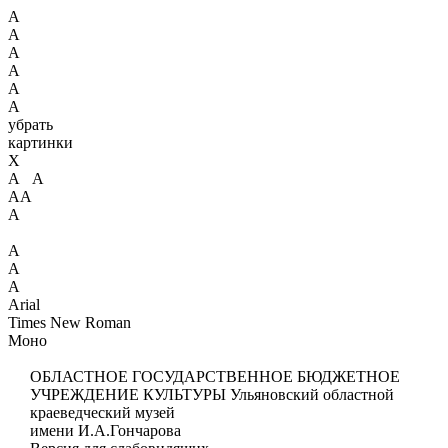
А
А
А
А
А
А
убрать
картинки
X
А А
АА
А
А
А
А
Arial
Times New Roman
Моно
ОБЛАСТНОЕ ГОСУДАРСТВЕННОЕ БЮДЖЕТНОЕ
УЧРЕЖДЕНИЕ КУЛЬТУРЫ
Ульяновский областной
краеведческий музей
имени И.А.Гончарова