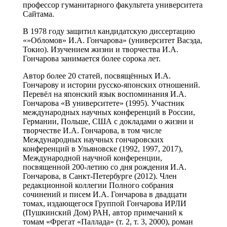
профессор гуманитарного факультета университета
Сайтама.
В 1978 году защитил кандидатскую диссертацию
«»Обломов» И.А. Гончарова» (университет Васэда,
Токио). Изучением жизни и творчества И.А.
Гончарова занимается более сорока лет.
Автор более 20 статей, посвящённых И.А.
Гончарову и истории русско-японских отношений.
Перевёл на японский язык воспоминания И.А.
Гончарова «В университете» (1995). Участник
международных научных конференций в России,
Германии, Польше, США с докладами о жизни и
творчестве И.А. Гончарова, в том числе
Международных научных гончаровских
конференций в Ульяновске (1992, 1997, 2017),
Международной научной конференции,
посвященной 200-летию со дня рождения И.А.
Гончарова, в Санкт-Петербурге (2012). Член
редакционной коллегии Полного собрания
сочинений и писем И.А. Гончарова в двадцати
томах, издающегося Группой Гончарова ИРЛИ
(Пушкинский Дом) РАН, автор примечаний к
томам «Фрегат «Паллада» (т. 2, т. 3, 2000), роман