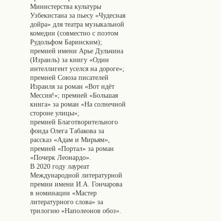
Министерства культуры
Узбекистана за пьесу «Чудесная
дойра» для театра музыкальной
комедии (совместно с поэтом
Рудольфом Баринским);
премией имени Арье Дульчина
(Израиль) за книгу «Один
интеллигент уселся на дороге»;
премией Союза писателей
Израиля за роман «Вот идёт
Мессия!»; премией «Большая
книга» за роман «На солнечной
стороне улицы»;
премией Благотворительного
фонда Олега Табакова за
рассказ «Адам и Мирьям»,
премией «Портал» за роман
«Почерк Леонардо».
В 2020 году лауреат
Международной литературной
премии имени И.А. Гончарова
в номинации «Мастер
литературного слова» за
трилогию «Наполеонов обоз».