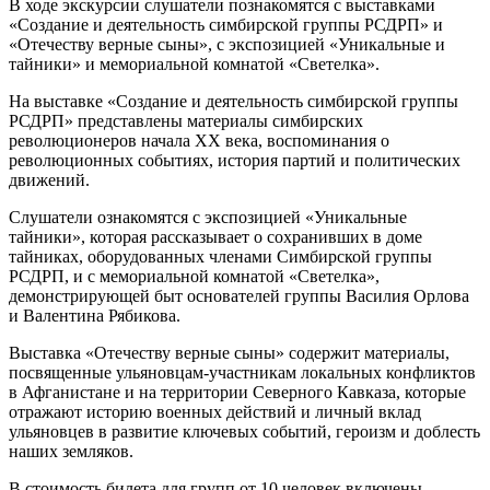
В ходе экскурсии слушатели познакомятся с выставками
«Создание и деятельность симбирской группы РСДРП» и
«Отечеству верные сыны», с экспозицией «Уникальные и
тайники» и мемориальной комнатой «Светелка».
На выставке «Создание и деятельность симбирской группы
РСДРП» представлены материалы симбирских
революционеров начала ХХ века, воспоминания о
революционных событиях, история партий и политических
движений.
Слушатели ознакомятся с экспозицией «Уникальные
тайники», которая рассказывает о сохранивших в доме
тайниках, оборудованных членами Симбирской группы
РСДРП, и с мемориальной комнатой «Светелка»,
демонстрирующей быт основателей группы Василия Орлова
и Валентина Рябикова.
Выставка «Отечеству верные сыны» содержит материалы,
посвященные ульяновцам-участникам локальных конфликтов
в Афганистане и на территории Северного Кавказа, которые
отражают историю военных действий и личный вклад
ульяновцев в развитие ключевых событий, героизм и доблесть
наших земляков.
В стоимость билета для групп от 10 человек включены