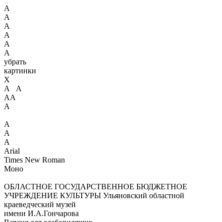
А
А
А
А
А
А
убрать
картинки
X
А А
АА
А
А
А
А
Arial
Times New Roman
Моно
ОБЛАСТНОЕ ГОСУДАРСТВЕННОЕ БЮДЖЕТНОЕ
УЧРЕЖДЕНИЕ КУЛЬТУРЫ
Ульяновский областной
краеведческий музей
имени И.А.Гончарова