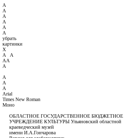
А
А
А
А
А
А
убрать
картинки
X
А А
АА
А
А
А
А
Arial
Times New Roman
Моно
ОБЛАСТНОЕ ГОСУДАРСТВЕННОЕ БЮДЖЕТНОЕ
УЧРЕЖДЕНИЕ КУЛЬТУРЫ
Ульяновский областной
краеведческий музей
имени И.А.Гончарова