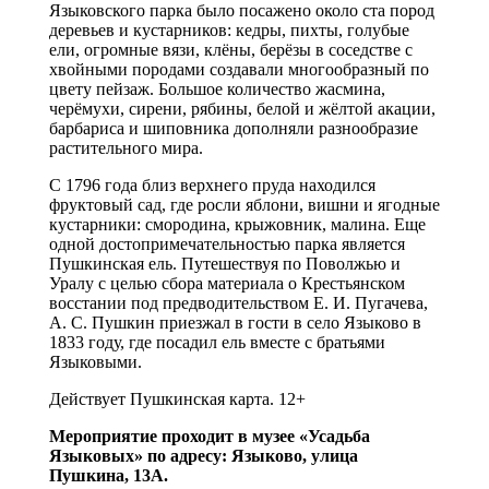
Языковского парка было посажено около ста пород
деревьев и кустарников: кедры, пихты, голубые
ели, огромные вязи, клёны, берёзы в соседстве с
хвойными породами создавали многообразный по
цвету пейзаж. Большое количество жасмина,
черёмухи, сирени, рябины, белой и жёлтой акации,
барбариса и шиповника дополняли разнообразие
растительного мира.
С 1796 года близ верхнего пруда находился
фруктовый сад, где росли яблони, вишни и ягодные
кустарники: смородина, крыжовник, малина. Еще
одной достопримечательностью парка является
Пушкинская ель. Путешествуя по Поволжью и
Уралу с целью сбора материала о Крестьянском
восстании под предводительством Е. И. Пугачева,
А. С. Пушкин приезжал в гости в село Языково в
1833 году, где посадил ель вместе с братьями
Языковыми.
Действует Пушкинская карта. 12+
Мероприятие проходит в музее «Усадьба
Языковых» по адресу: Языково, улица
Пушкина, 13А.