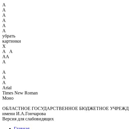
А
А
А
А
А
А
убрать
картинки
X
А А
АА
А
А
А
А
Arial
Times New Roman
Моно
ОБЛАСТНОЕ ГОСУДАРСТВЕННОЕ БЮДЖЕТНОЕ УЧРЕЖД
имени И.А.Гончарова
Версия для слабовидящих
Главная