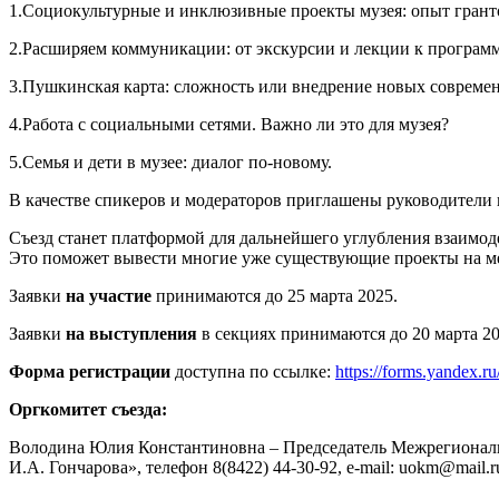
1.Социокультурные и инклюзивные проекты музея: опыт грант
2.Расширяем коммуникации: от экскурсии и лекции к программ
3.Пушкинская карта: сложность или внедрение новых современ
4.Работа с социальными сетями. Важно ли это для музея?
5.Семья и дети в музее: диалог по-новому.
В качестве спикеров и модераторов приглашены руководители 
Съезд станет платформой для дальнейшего углубления взаимо
Это поможет вывести многие уже существующие проекты на ме
Заявки
на участие
принимаются до 25 марта 2025.
Заявки
на выступления
в секциях принимаются до 20 марта 20
Форма регистрации
доступна по ссылке:
https://forms.yandex.
Оргкомитет съезда:
Володина Юлия Константиновна – Председатель Межрегиональ
И.А. Гончарова», телефон 8(8422) 44-30-92, e-mail: uokm@mail.r