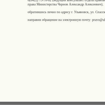
8(8422) 73-70-82 (ведущий консультант отдела право
права Министерства Чернов Александр Алексеевич);
обратившись лично по адресу г. Ульяновск, ул. Спасская
направив обращение на электронную почту:
pravo@ul