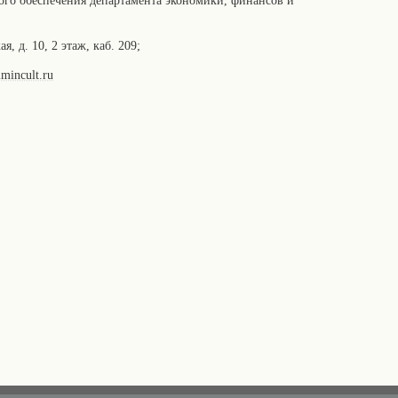
вого обеспечения департамента экономики, финансов и
, д. 10, 2 этаж, каб. 209;
mincult.ru