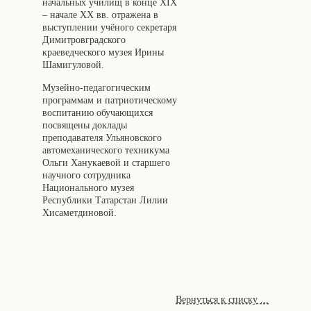
начальных училищ в конце XIX
– начале XX вв. отражена в
выступлении учёного секретаря
Димитровградского
краеведческого музея Ирины
Шамигуловой.
Музейно-педагогическим
программам и патриотическому
воспитанию обучающихся
посвящены доклады
преподавателя Ульяновского
автомеханического техникума
Ольги Ханукаевой и старшего
научного сотрудника
Национального музея
Республики Татарстан Лилии
Хисаметдиновой.
Вернуться к списку ...