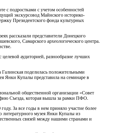
те с подростками с учетом особенностей
едущий экскурсовод Майнского историко-
держку Президентского фонда культурных
еях рассказали представители Донецкого
шевского, Самарского археологического центра.
нстве.
 целевой аудиторией, разнообразие лучших
на Галинская поделилась положительными
ея Янки Купалы представила на семинаре в
гиональной общественной организации «Совет
фию Съезда, которая вышла за рамки ПФО.
оду. За все годы в нем приняло участие более
го литературного музея Янки Купалы из
жественных связей между нашими странами и