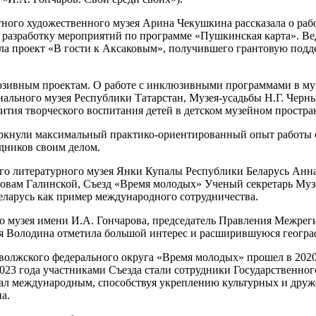
ного художественного музея Арина Чекушкина рассказала о рабо
на разработку мероприятий по программе «Пушкинская карта». В
ила проект «В гости к Аксаковым», получившего грантовую под
зивным проектам. О работе с инклюзивными программами в муз
ального музея Республики Татарстан, Музея-усадьбы Н.Г. Черны
ития творческого воспитания детей в детском музейном простра
ркнули максимальный практико-ориентированный опыт работы с
дников своим делом.
ого литературного музея Янки Купалы Республики Беларусь Ан
овам Галинской, Съезд «Время молодых» Ученый секретарь Муз
ларусь как пример международного сотрудничества.
го музея имени И.А. Гончарова, председатель Правления Межре
я Володина отметила большой интерес и расширившуюся геогра
лжского федерального округа «Время молодых» прошел в 2020 г
 2023 года участниками Съезда стали сотрудники Государственно
тал международным, способствуя укреплению культурных и дру
а.