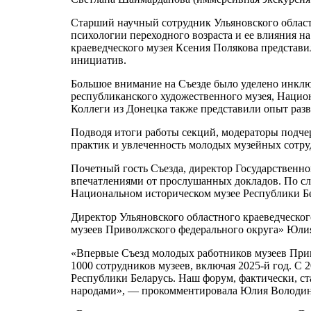
Старший научный сотрудник Ульяновского област
психологии переходного возраста и ее влияния 
краеведческого музея Ксения Полякова представ
инициатив.
Большое внимание на Съезде было уделено инклю
республиканского художественного музея, Национ
Коллеги из Донецка также представили опыт разв
Подводя итоги работы секций, модераторы подче
практик и увлеченность молодых музейных сотру
Почетный гость Съезда, директор Государственн
впечатлениями от прослушанных докладов. По сл
Национальном историческом музее Республики Бе
Директор Ульяновского областного краеведческо
музеев Приволжского федерального округа» Юли
«Впервые Съезд молодых работников музеев Приво
1000 сотрудников музеев, включая 2025-й год. С
Республики Беларусь. Наш форум, фактически, с
народами», — прокомментировала Юлия Володин