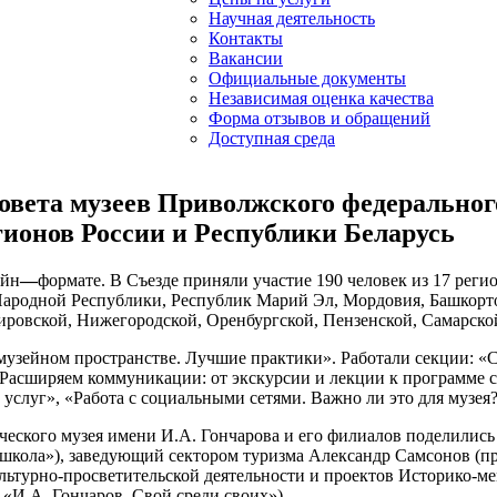
Научная деятельность
Контакты
Вакансии
Официальные документы
Независимая оценка качества
Форма отзывов и обращений
Доступная среда
овета музеев Приволжского федеральног
гионов России и Республики Беларусь
айн
—
формате. В Съезде приняли участие 190 человек из 17 реги
Народной Республики, Республик Марий Эл, Мордовия, Башкорто
ировской, Нижегородской, Оренбургской, Пензенской, Самарской
узейном пространстве. Лучшие практики». Работали секции: «
«Расширяем коммуникации: от экскурсии и лекции к программе с
слуг», «Работа с социальными сетями. Важно ли это для музея?»
ческого музея имени И.А. Гончарова и его филиалов поделилис
школа»), заведующий сектором туризма Александр Самсонов (пр
льтурно-просветительской деятельности и проектов Историко-ме
«И.А. Гончаров. Свой среди своих»).