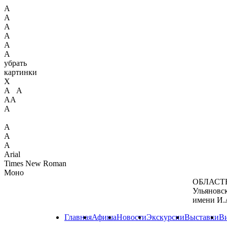
А
А
А
А
А
А
убрать
картинки
X
А А
АА
А
А
А
А
Arial
Times New Roman
Моно
ОБЛАСТ
Ульяновс
имени И.
Главная
Афиша
Новости
Экскурсии
Выставки
В