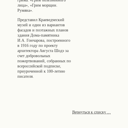
грима: «Грим болезненного
лица», «Грим морщин.
Румяна».
Представил Краеведческий
музей и один из вариантов
фасадов и поэтажных планов
здания Дома-памятника
И.А. Гончарова, построенного
в 1916 году по проекту
архитектора Августа Шодэ за
счет добровольных
пожертвований, собранных по
всероссийской подписке,
приуроченной к 100-летию
писателя.
Вернуться к списку ...