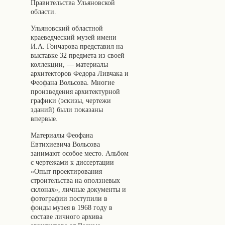
Правительства Ульяновской
области.
Ульяновский областной
краеведческий музей имени
И.А. Гончарова представил на
выставке 32 предмета из своей
коллекции, — материалы
архитекторов Федора Ливчака и
Феофана Вольсова. Многие
произведения архитектурной
графики (эскизы, чертежи
зданий) были показаны
впервые.
Материалы Феофана
Евтихиевича Вольсова
занимают особое место. Альбом
с чертежами к диссертации
«Опыт проектирования
строительства на оползневых
склонах», личные документы и
фотографии поступили в
фонды музея в 1968 году в
составе личного архива