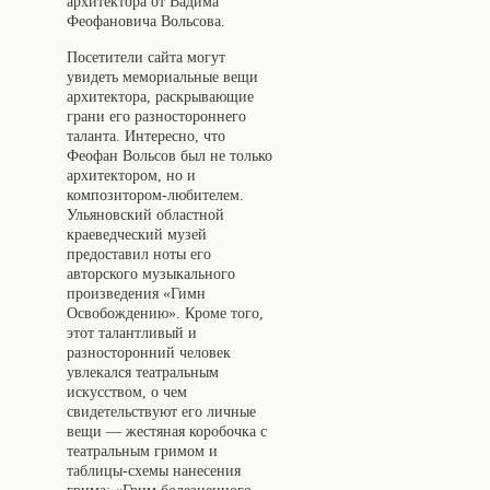
архитектора от Вадима
Феофановича Вольсова.
Посетители сайта могут
увидеть мемориальные вещи
архитектора, раскрывающие
грани его разностороннего
таланта. Интересно, что
Феофан Вольсов был не только
архитектором, но и
композитором-любителем.
Ульяновский областной
краеведческий музей
предоставил ноты его
авторского музыкального
произведения «Гимн
Освобождению». Кроме того,
этот талантливый и
разносторонний человек
увлекался театральным
искусством, о чем
свидетельствуют его личные
вещи — жестяная коробочка с
театральным гримом и
таблицы-схемы нанесения