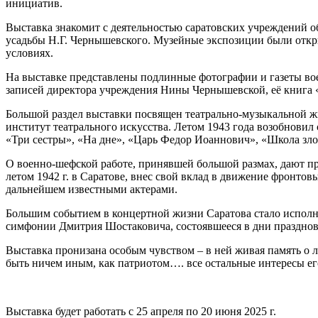
инициатив.
Выставка знакомит с деятельностью саратовских учреждений о
усадьбы Н.Г. Чернышевского. Музейные экспозиции были откры
условиях.
На выставке представлены подлинные фотографии и газеты вое
записей директора учреждения Нины Чернышевской, её книга «
Большой раздел выставки посвящен театрально-музыкальной ж
институт театрального искусства. Летом 1943 года возобнови
«Три сестры», «На дне», «Царь Федор Иоаннович», «Школа зло
О военно-шефской работе, принявшей большой размах, дают п
летом 1942 г. в Саратове, внес свой вклад в движение фронто
дальнейшем известными актерами.
Большим событием в концертной жизни Саратова стало исполне
симфонии Дмитрия Шостаковича, состоявшееся в дни празднов
Выставка пронизана особым чувством – в ней живая память о 
быть ничем иным, как патриотом…. все остальные интересы ег
Выставка будет работать с 25 апреля по 20 июня 2025 г.