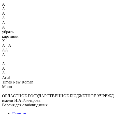
А
А
А
А
А
А
убрать
картинки
X
А А
АА
А
А
А
А
Arial
Times New Roman
Моно
ОБЛАСТНОЕ ГОСУДАРСТВЕННОЕ БЮДЖЕТНОЕ УЧРЕЖД
имени И.А.Гончарова
Версия для слабовидящих
Главная