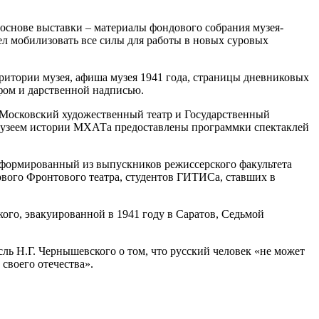
основе выставки – материалы фондового собрания музея-
л мобилизовать все силы для работы в новых суровых
рритории музея, афиша музея 1941 года, страницы дневниковых
фом и дарственной надписью.
 Московский художественный театр и Государственный
— музеем истории МХАТа предоставлены программки спектаклей
сформированный из выпускников режиссерского факультета
ервого Фронтового театра, студентов ГИТИСа, ставших в
го, эвакуированной в 1941 году в Саратов, Седьмой
ь Н.Г. Чернышевского о том, что русский человек «не может
своего отечества».