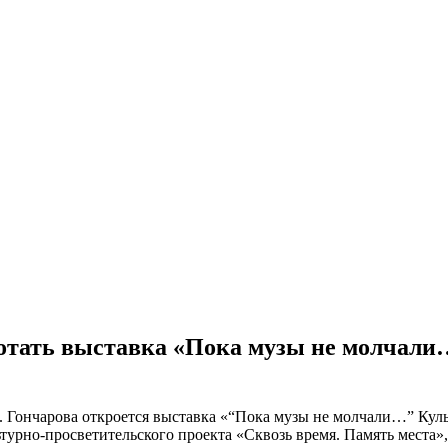
работать выставка «Пока музы не молчал
 Гончарова откроется выставка «“Пока музы не молчали…” Куль
льтурно-просветительского проекта «Сквозь время. Память мест