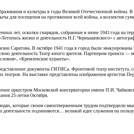
бразования и культуры в годы Великой Отечественной войны. В 
ты для посещения на протяжении всей войны, а коллектив суме
нных лет, осколки снарядов, собранные в июне 1943 года на те
Летопись жизни и деятельность Н.Г. Чернышевского» с автогра
изни Саратова. В октябре 1941 года в город были эвакуированы
л свою деятельность Театр юного зрителя. Партнером проекта 
словия», «Кремлевские куранты».
редставление документы ГИТИСа. Фронтовой театр института, 
вых театров. На выставке представлены изображения артистов П
ние оркестром Московской консерватории имени П.И. Чайковско
ания 25-летия Октября.
людях, которые своим самоотверженным трудом подтвердили мысл
о деятельности подчиняются… великой идее служения на пользу 