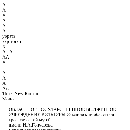
А
А
А
А
А
А
убрать
картинки
X
А А
АА
А
А
А
А
Arial
Times New Roman
Моно
ОБЛАСТНОЕ ГОСУДАРСТВЕННОЕ БЮДЖЕТНОЕ
УЧРЕЖДЕНИЕ КУЛЬТУРЫ
Ульяновский областной
краеведческий музей
имени И.А.Гончарова