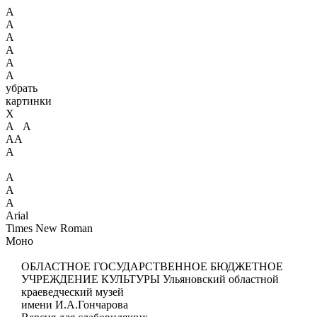
А
А
А
А
А
А
убрать
картинки
X
А А
АА
А
А
А
А
Arial
Times New Roman
Моно
ОБЛАСТНОЕ ГОСУДАРСТВЕННОЕ БЮДЖЕТНОЕ
УЧРЕЖДЕНИЕ КУЛЬТУРЫ
Ульяновский областной
краеведческий музей
имени И.А.Гончарова