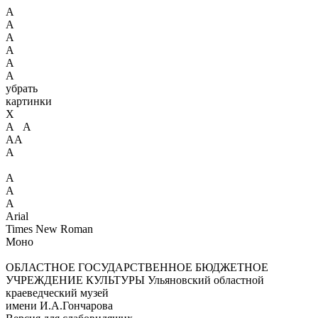
А
А
А
А
А
А
убрать
картинки
X
А А
АА
А
А
А
А
Arial
Times New Roman
Моно
ОБЛАСТНОЕ ГОСУДАРСТВЕННОЕ БЮДЖЕТНОЕ
УЧРЕЖДЕНИЕ КУЛЬТУРЫ
Ульяновский областной
краеведческий музей
имени И.А.Гончарова