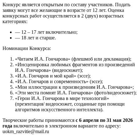
Конкурс является открытым по составу участников. Подать
заявку могут все желающие в возрасте от 12 лет. Оценка
конкурсных работ осуществляется в 2 (двух) возрастных
категориях:
— 12 – 17 лет включительно;
— 18 лет и старше.
Номинации Конкурса:
«Читаем И.А. Гончарова» (флешмоб или декламация);
«Инсценировка любимых фрагментов из произведений
И.А. Гончарова» (видеосюжет);
«И.А. Гончаров и мой край» (эссе);
«И.А. Гончаров и современность» (эссе);
«Мои иллюстрации к произведениям И.А. Гончарова»;
«Эти места помнят И.А. Гончарова» (фото/видеосюжет);
«Герои И.А. Гончарова в мире технологий»
(презентация/ видеосюжет, созданные при помощи
алгоритмов искусственного интеллекта).
Творческие работы принимаются
с 6 апреля по 31 мая 2026
года
включительно в электронном варианте по адресу:
uokm_razvitie@mail.ru