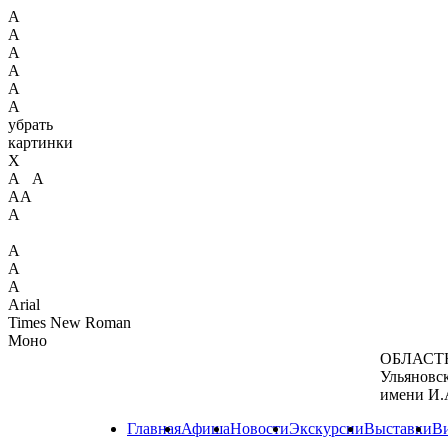
А
А
А
А
А
А
убрать
картинки
X
А А
АА
А
А
А
А
Arial
Times New Roman
Моно
ОБЛАСТ
Ульяновс
имени И.
Главная
Афиша
Новости
Экскурсии
Выставки
В