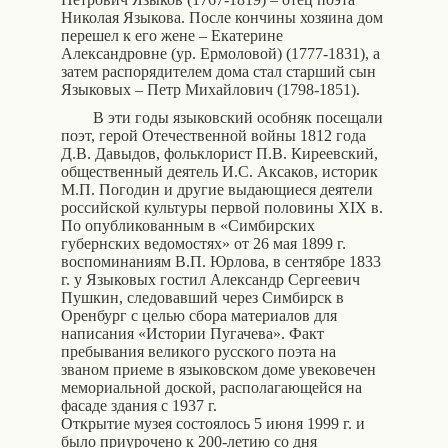
Николая Языкова. После кончины хозяина дом
перешел к его жене – Екатерине
Александровне (ур. Ермоловой) (1777-1831), а
затем распорядителем дома стал старший сын
Языковых – Петр Михайлович (1798-1851).
В эти годы языковский особняк посещали
поэт, герой Отечественной войны 1812 года
Д.В. Давыдов, фольклорист П.В. Киреевский,
общественный деятель И.С. Аксаков, историк
М.П. Погодин и другие выдающиеся деятели
российской культуры первой половины XIX в.
По опубликованным в «Симбирских
губернских ведомостях» от 26 мая 1899 г.
воспоминаниям В.П. Юрлова, в сентябре 1833
г. у Языковых гостил Александр Сергеевич
Пушкин, следовавший через Симбирск в
Оренбург с целью сбора материалов для
написания «Истории Пугачева». Факт
пребывания великого русского поэта на
званом приеме в языковском доме увековечен
мемориальной доской, располагающейся на
фасаде здания с 1937 г.
Открытие музея состоялось 5 июня 1999 г. и
было приурочено к 200-летию со дня